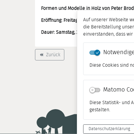
Formen und Modelle in Holz von Peter Bro
Auf unserer Webseite w
Eröffnung: Freitag, 20.11.2020, 17.00 Uhr
die Bereitstellung unser
Dauer: Samstag, 21.11.2020 bis Sonntag, 10.0
einverstanden, dass wi
Notwendige
Zurück
backward
Diese Cookies sind n
Matomo Co
Diese Statistik- und
gestalten.
Datenschutzerklärung