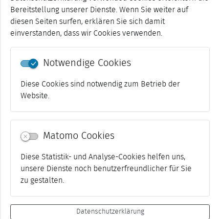
geschlossen!
Bereitstellung unserer Dienste. Wenn Sie weiter auf
Goetheplatz 9b, 99423 Weimar, +49(03643) 499
diesen Seiten surfen, erklären Sie sich damit
519, Fax: +49(03643) 499 555
einverstanden, dass wir Cookies verwenden.
Notwendige Cookies
Diese Cookies sind notwendig zum Betrieb der
Kontaktformular Kunsthalle
Website.
Matomo Cookies
Kontaktformular Stadtmuseum
Diese Statistik- und Analyse-Cookies helfen uns,
unsere Dienste noch benutzerfreundlicher für Sie
zu gestalten.
Datenschutzerklärung