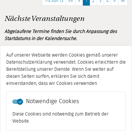
1-4 von 13
««
«
1
2
3
4
»
»»
Nächste Veranstaltungen
Abgelaufene Termine finden Sie durch Anpassung des
Startdatums in der Kalendersuche.
Suche in Veranstaltungen
Auf unserer Webseite werden Cookies gemäß unserer
Datenschutzerklärung verwendet. Cookies erleichtern die
Bereitstellung unserer Dienste. Wenn Sie weiter auf
Leert 
Suche
diesen Seiten surfen, erklären Sie sich damit
einverstanden, dass wir Cookies verwenden.
Kalendertag
Notwendige Cookies
Kalendertag
Diese Cookies sind notwendig zum Betrieb der
Website.
KEINE DATEN GEFUNDEN ...