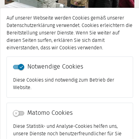
Auf unserer Webseite werden Cookies gemäß unserer
Datenschutzerklärung verwendet. Cookies erleichtern die
Bereitstellung unserer Dienste. Wenn Sie weiter auf
diesen Seiten surfen, erklären Sie sich damit
einverstanden, dass wir Cookies verwenden.
26. Juni 2026
KURZFRISTIGE ABSAGE DER „SKANDALE IN
Notwendige Cookies
WEIMAR“-STADTFÜHRUNGEN WEGEN HITZE
Die öffentlichen Stadtführungen „Skandale in Weimar“ des
Diese Cookies sind notwendig zum Betrieb der
Freundeskreises des Stadtmuseum am Fr, 26.6., 15 Uhr und
Website.
So, 28.6., 14 Uhr müssen leider kurzfristig wegen der Hitze
abgesagt werden. Jahresprogramm Freundeskreis ...
[mehr]
Matomo Cookies
Diese Statistik- und Analyse-Cookies helfen uns,
ALLE MELDUNGEN
unsere Dienste noch benutzerfreundlicher für Sie