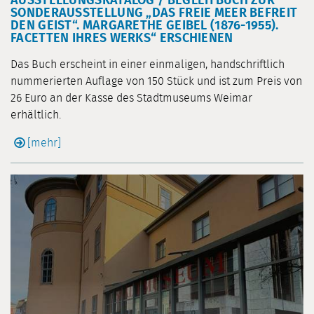
AUSSTELLUNGSKATALOG / BEGLEITBUCH ZUR
SONDERAUSSTELLUNG „DAS FREIE MEER BEFREIT
DEN GEIST“. MARGARETHE GEIBEL (1876-1955).
FACETTEN IHRES WERKS“ ERSCHIENEN
Das Buch erscheint in einer einmaligen, handschriftlich
nummerierten Auflage von 150 Stück und ist zum Preis von
26 Euro an der Kasse des Stadtmuseums Weimar
erhältlich.
[mehr]