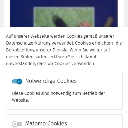
Auf unserer Webseite werden Cookies gemäß unserer
Datenschutzerklärung verwendet. Cookies erleichtern die
Bereitstellung unserer Dienste. Wenn Sie weiter auf
diesen Seiten surfen, erklären Sie sich damit
einverstanden, dass wir Cookies verwenden.
Notwendige Cookies
WEIMARER SCHRIFTEN | HEFT 66
Christoph Arenhövel, Edgar Jahn, Lutz Christian Maul
Diese Cookies sind notwendig zum Betrieb der
und Wolfgang Zimmermann
Website.
"Die Fauna Weimars und seiner Umgebung"
Matomo Cookies