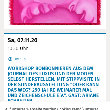
Sa, 07.11.26
10:30 Uhr
Details
WORKSHOP BONBONNIEREN AUS DEM
JOURNAL DES LUXUS UND DER MODEN
SELBST HERSTELLEN. MIT STIPPVISITE IN
DER SONDERAUSSTELLUNG "ODER KANN
DAS WEG? 250 JAHRE WEIMARER MAL-
UND ZEICHENSCHULE E.V.", GAST: ARIANE
SCHREITER
Auf unserer Webseite werden Cookies gemäß unserer
Stadtmuseum