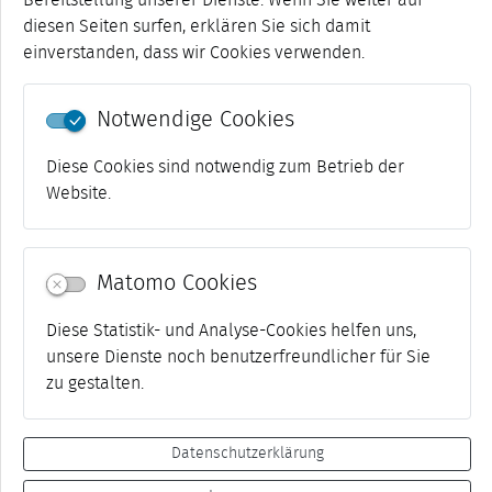
Bereitstellung unserer Dienste. Wenn Sie weiter auf
diesen Seiten surfen, erklären Sie sich damit
einverstanden, dass wir Cookies verwenden.
Notwendige Cookies
Diese Cookies sind notwendig zum Betrieb der
Website.
Als zusätzliche Maßnahme wurde zudem der kaputte
Matomo Cookies
Abdeckstein der Sockelmauer an der südwestliche
Gebäudeecke durch eine neue Natursteinplatte ersetzt.
Diese Statistik- und Analyse-Cookies helfen uns,
©
unsere Dienste noch benutzerfreundlicher für Sie
zu gestalten.
Datenschutzerklärung