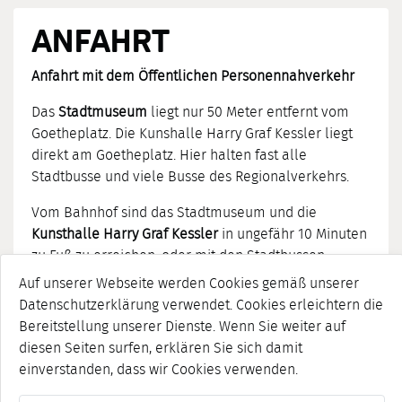
ANFAHRT
Anfahrt mit dem Öffentlichen Personennahverkehr
Das
Stadtmuseum
liegt nur 50 Meter entfernt vom
Goetheplatz. Die Kunshalle Harry Graf Kessler liegt
direkt am Goetheplatz. Hier halten fast alle
Stadtbusse und viele Busse des Regionalverkehrs.
Vom Bahnhof sind das Stadtmuseum und die
Kunsthalle Harry Graf Kessler
in ungefähr 10 Minuten
zu Fuß zu erreichen, oder mit den Stadtbussen
Richtung Stadtmitte, Haltestelle Goetheplatz.
Auf unserer Webseite werden Cookies gemäß unserer
Datenschutzerklärung verwendet. Cookies erleichtern die
Linie 1 Richtung Ehringsdorf und Belvedere
Bereitstellung unserer Dienste. Wenn Sie weiter auf
diesen Seiten surfen, erklären Sie sich damit
Linie 7 Richtung Weimar-West
einverstanden, dass wir Cookies verwenden.
Anfahrt mit dem PKW