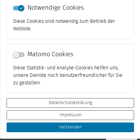
Notwendige Cookies
Das Stadtmuseum liegt direkt in der Stadtmitte
Weimars. Folgen sie also den Hinweisschildern
Diese Cookies sind notwendig zum Betrieb der
Richtung Stadtmitte.
Website.
In direkter Nachbarschaft befindet sich das Parkhaus
an der Weimarhalle und das Parkhaus Weimar-
Matomo Cookies
Atrium.
Diese Statistik- und Analyse-Cookies helfen uns,
unsere Dienste noch benutzerfreundlicher für Sie
Zurück
backward
zu gestalten.
Datenschutzerklärung
Impressum
Kontakt
Impressum
Datenschutz
Suche
Verstanden
© 2006-2026 Weimar, Kulturstadt