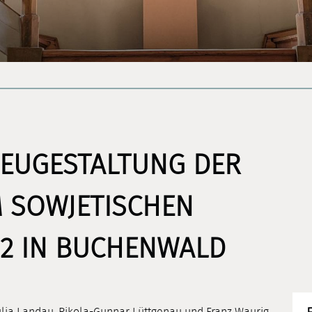
 NEUGESTALTUNG DER
 SOWJETISCHEN
 2 IN BUCHENWALD
Julia Landau, Rikola-Gunnar Lüttgenau und Franz Waurig.