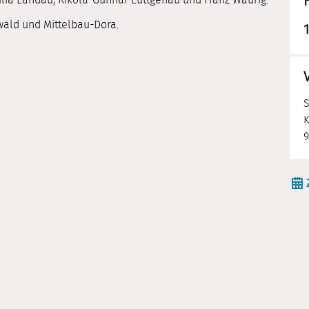
ald und Mittelbau-Dora.
K
9