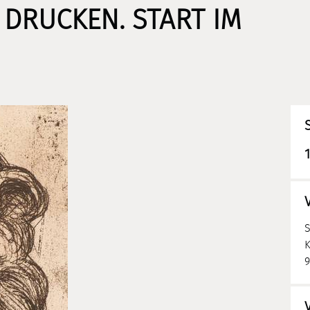
DRUCKEN. START IM
K
9