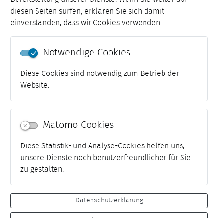
der Farbe, basierend auf Buchstabenformen und
diesen Seiten surfen, erklären Sie sich damit
Worten - Buchstaben, die mit ihren Linien,
einverstanden, dass wir Cookies verwenden.
Rundungen und Winkeln einen besonderen
ordnenden Reiz erzeugen. Es entsteht ein
Notwendige Cookies
geometrisches Formenvokabular, bei dem vor allem
die Macht der Farben auf den Betrachter wirkt. In den
Diese Cookies sind notwendig zum Betrieb der
kalligraphischen Arbeiten und Unikatbüchern
Website.
spiegeln sich Texte der Dadaisten und
Bauhauskünstler wider. Farben und Worte treten in
einen Dialog und werden so zu einer Hommage an
Matomo Cookies
das Bauhaus.
Diese Statistik- und Analyse-Cookies helfen uns,
unsere Dienste noch benutzerfreundlicher für Sie
Zurück
backward
zu gestalten.
Datenschutzerklärung